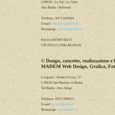
I-39030 - La Val / La Valle
Alta Badia - Dolomiti
Telefono: 0471 843044
E-mail:
info@complojer.eu
Homepage:
www.complojer.eu
Part.Iva 00549740215
CIN IT021117B4L4R3XGJ9
© Design, concetto, realizzazione e 
MADEM Web Design, Grafica, Fot
Longiarù - Strada S.Lizia, 72
I-39030 San Martino in Badia
Val Badia - Alto Adige
Telefono: 0474 590013
E-mail:
info@madem.it
Homepage:
www.madem.it