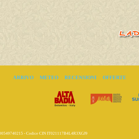
ARRIVO
METEO
RECENSIONI
OFFERTE
 IT 00549740215 - Codice CIN IT021117B4L4R3XGJ9