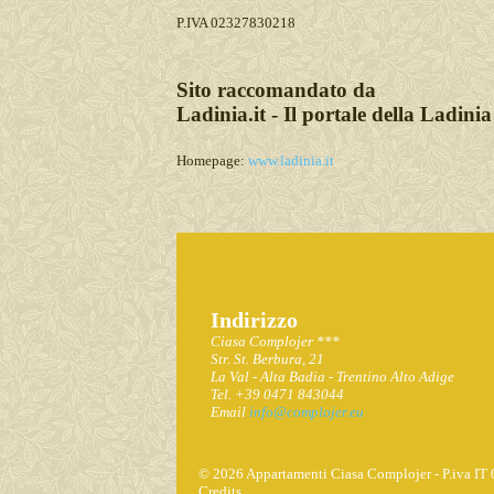
P.IVA 02327830218
Sito raccomandato da
Ladinia.it - Il portale della Ladinia
Homepage:
www.ladinia.it
Indirizzo
Ciasa Complojer ***
Str. St. Berbura, 21
La Val - Alta Badia - Trentino Alto Adige
Tel. +39 0471 843044
Email
info@complojer.eu
© 2026 Appartamenti Ciasa Complojer - P.iva
Credits