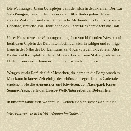
Die Wohnungen
Ćiasa Complojer
befinden sich in dem kleinen Dorf
La
Val- Wengen
, das zum Tourismusverein
Alta Badia
gehört. Ruhe und
autarke Wirtschaft sind charakteristische Merkmale des Dorfes. Typische
Gebäude, Bräuche und Traditionen des
Gadertales
bereichern das Dorf.
Unser Haus sowie die Wohnungen, umgeben von blühenden Wiesen und
herrlichen Gipfeln der Dolomiten, befinden sich in ruhiger und sonniger
Lage in der Nähe des Dorfzentrums, ca. 8 Km von den Skigebieten
Alta
Badia
und
Kronplatz
entfernt. Mit dem kostenlosen Skibus, welcher im
Dorfzentrum startet, kann man leicht diese Ziele erreichen.
Wengen ist als Dorf ideal für Menschen, die gerne in die Berge wandern.
Man kann in kurzer Zeit einige der schönsten Gegenden des Gadertales
erreichen, wie die
Armentara
- und
Ritwiesen
, den
Naturpark Fanes-
Sennes-Prags
, Teile des
Unesco-Welt-Naturerbes
der
Dolomiten
.
In unserem familiären Wohnmilieu werden sie sich sicher wohl fühlen.
Wir erwarten sie in La Val- Wengen im Gadertal