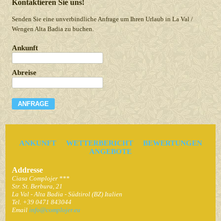
Kontaktieren Sie uns!
Senden Sie eine unverbindliche Anfrage um Ihren Urlaub in La Val /
Wengen Alta Badia zu buchen.
Ankunft
Abreise
ANKUNFT
WETTERBERICHT
BEWERTUNGEN
ANGEBOTE
Addresse
Ciasa Complojer ***
Str. St. Berbura, 21
La Val - Alta Badia - Südtirol (BZ) Italien
Tel. +39 0471 843044
Email
info@complojer.eu